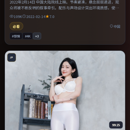
2022年2月14日 中国大陆院线上映。节奏紧凑，悬念层层递进，观
众将被不断反转的叙事牵引。配乐与声场设计突出环境质感，使观
众更易沉浸其中。片尾留白意味深长，值得二刷细品台词与构图。
109K
2022-02-14
7.0
必看
中国
#惊悚
#4K
+
3
JP
99:25