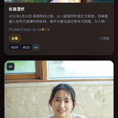
长夜潜伏
2021年1月10日 英国院线上映。以一座城市的变迁为背景，刻画普
通人在时代浪潮中的抉择。美术与服化道还原年代氛围，为人物动
机提供可信支撑。片尾留白意味深长，值得二刷细品台词与构图。
109K
2021-01-10
7.6
必看
英国
#动作
#杜比
+
3
CN