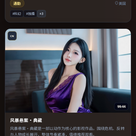
通勤
美国
#科幻
#独播
+
3
CN
99:44
风暴悬案·典藏
风暴悬案·典藏是一部以动作为核心的影视作品，围绕危机、反转
与人物成长展开，整体节奏紧凑，值得推荐观看。