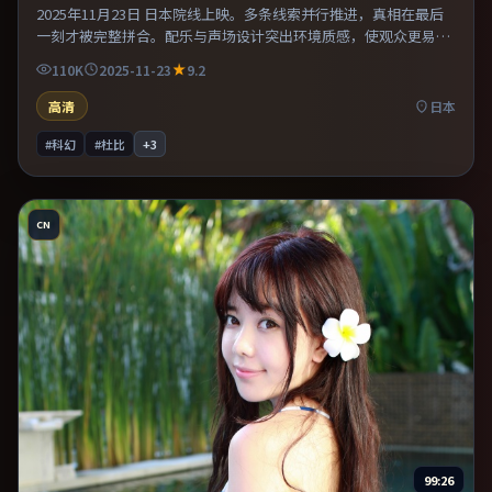
2025年11月23日 日本院线上映。多条线索并行推进，真相在最后
一刻才被完整拼合。配乐与声场设计突出环境质感，使观众更易沉
浸其中。整体完成度较高，适合周末一口气看完。
110K
2025-11-23
9.2
高清
日本
#科幻
#杜比
+
3
CN
99:26