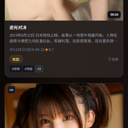
99:30
逆光对决
2019年6月22日 日本院线上映。故事从一场意外相遇开始，人物在
道德与情感之间反复拉扯。剪辑利落，信息密度高，适合喜欢烧脑
与推理的观众。既有类型片爽感，也保留作者表达，口碑潜力不
111K
2019-06-22
6.7
俗。
杜比
日本
#惊悚
#完结
+
3
CN