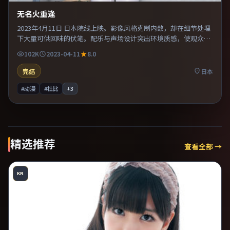
无名火重逢
2023年4月11日 日本院线上映。影像风格克制内敛，却在细节处埋
下大量可供回味的伏笔。配乐与声场设计突出环境质感，使观众更
易沉浸其中。片尾留白意味深长，值得二刷细品台词与构图。
102K
2023-04-11
8.0
完结
日本
#动漫
#杜比
+
3
精选推荐
查看全部 →
KR