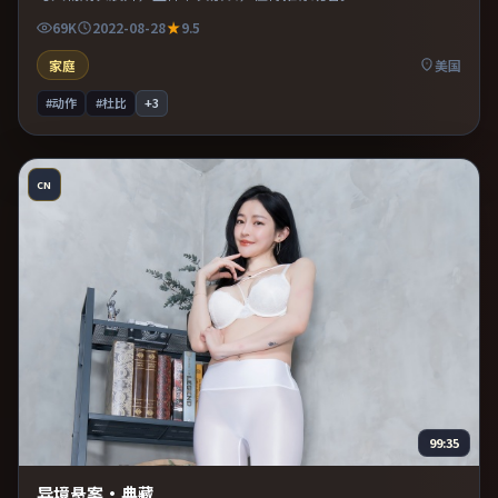
69K
2022-08-28
9.5
家庭
美国
#动作
#杜比
+
3
CN
99:35
异境悬案·典藏