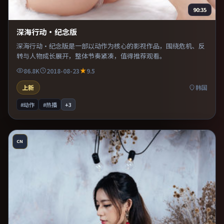
90:35
深海行动·纪念版
深海行动·纪念版是一部以动作为核心的影视作品，围绕危机、反
转与人物成长展开，整体节奏紧凑，值得推荐观看。
86.8K
2018-08-23
9.5
上新
韩国
#动作
#热播
+
3
CN