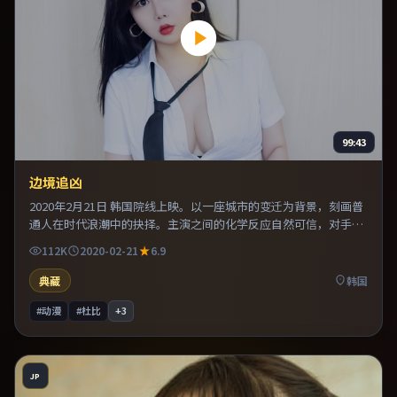
99:43
边境追凶
2020年2月21日 韩国院线上映。以一座城市的变迁为背景，刻画普
通人在时代浪潮中的抉择。主演之间的化学反应自然可信，对手戏
张力贯穿全片。整体完成度较高，适合周末一口气看完。
112K
2020-02-21
6.9
典藏
韩国
#动漫
#杜比
+
3
JP