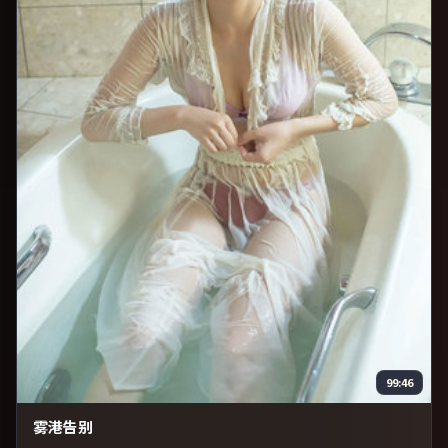
99:46
雾港告别