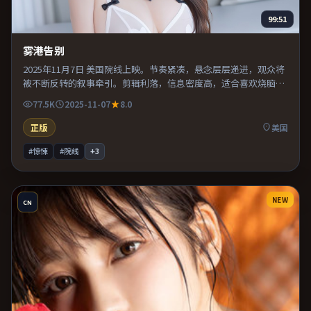
99:51
雾港告别
2025年11月7日 美国院线上映。节奏紧凑，悬念层层递进，观众将
被不断反转的叙事牵引。剪辑利落，信息密度高，适合喜欢烧脑与
推理的观众。推荐给偏爱群像戏与命运母题的影迷。
77.5K
2025-11-07
8.0
正版
美国
#惊悚
#院线
+
3
NEW
CN