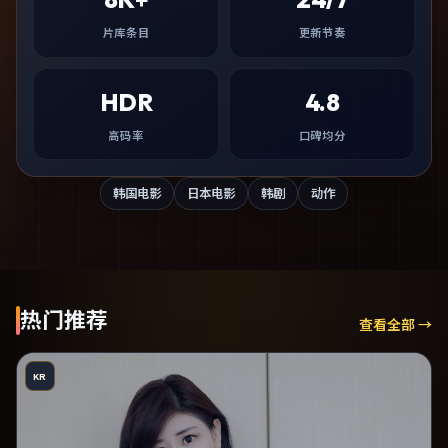
片库条目
更新节奏
HDR
4.8
高码率
口碑均分
韩国电影
日本电影
韩剧
动作
热门推荐
查看全部 →
KR