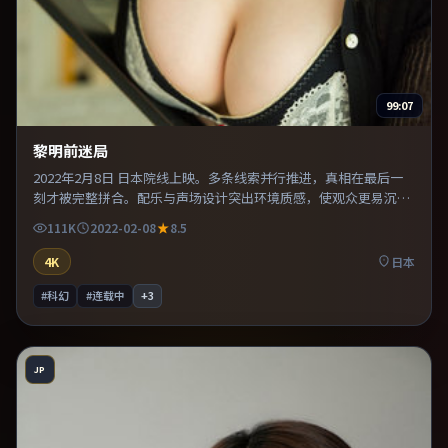
99:07
黎明前迷局
2022年2月8日 日本院线上映。多条线索并行推进，真相在最后一
刻才被完整拼合。配乐与声场设计突出环境质感，使观众更易沉浸
其中。整体完成度较高，适合周末一口气看完。
111K
2022-02-08
8.5
4K
日本
#科幻
#连载中
+
3
JP