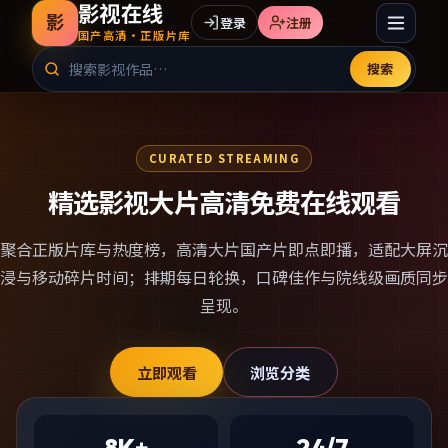
影视在线
影
登录
注册
国产高清·正版片库
搜索
CURATED STREAMING
精选影视大片高清免费在线观看
聚合正版片库与热度榜，
高清大片国产片
即点即播，适配大屏沉
浸与移动碎片时间；排期每日轮换，口碑佳作与院线级画质同步
呈现。
立即观看
浏览分类
8K+
24/7