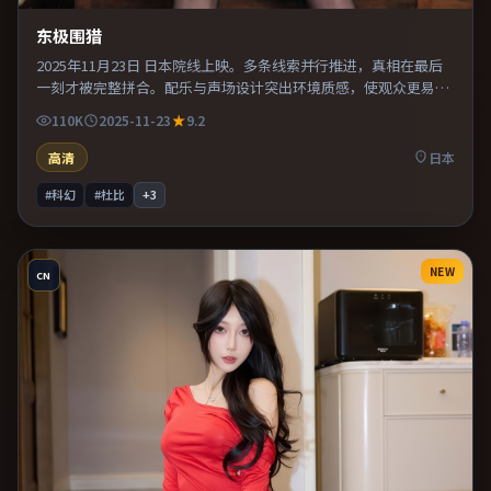
东极围猎
2025年11月23日 日本院线上映。多条线索并行推进，真相在最后
一刻才被完整拼合。配乐与声场设计突出环境质感，使观众更易沉
浸其中。整体完成度较高，适合周末一口气看完。
110K
2025-11-23
9.2
高清
日本
#科幻
#杜比
+
3
NEW
CN