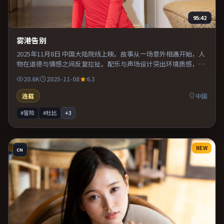
95:42
雾港告别
2025年11月8日 中国大陆院线上映。故事从一场意外相遇开始，人
物在道德与情感之间反复拉扯。配乐与声场设计突出环境质感，使
观众更易沉浸其中。片尾留白意味深长，值得二刷细品台词与构
20.6K
2025-11-08
6.3
图。
连载
中国
#冒险
#杜比
+
3
NEW
CN