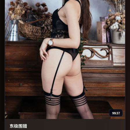
99:37
东极围猎