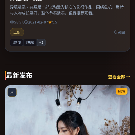
异境悬案·典藏是一部以动漫为核心的影视作品，围绕危机、反转
与人物成长展开，整体节奏紧凑，值得推荐观看。
58.5K
2021-02-07
9.5
上新
英国
#动漫
#热播
+
2
最新发布
查看全部 →
NEW
JP