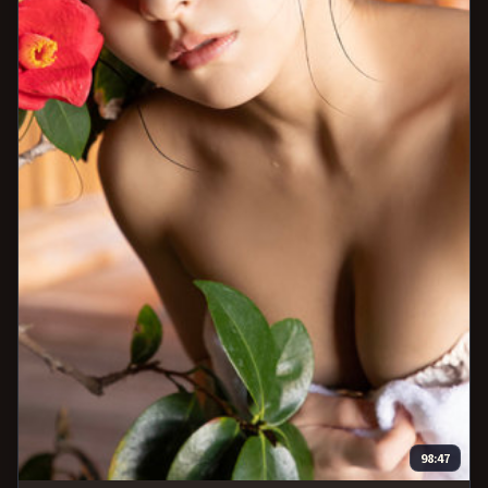
98:47