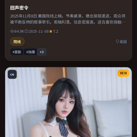
回声密令
2025年11月8日 美国院线上映。节奏紧凑，悬念层层递进，观众将
被不断反转的叙事牵引。剪辑利落，信息密度高，适合喜欢烧脑与
推理的观众。既有类型片爽感，也保留作者表达，口碑潜力不俗。
64.9K
2025-11-08
7.2
院线
美国
#喜剧
#独播
+
3
NEW
CN