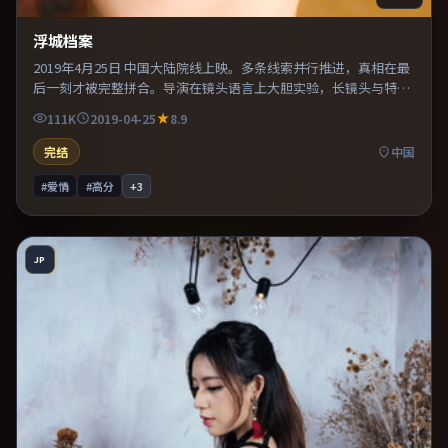
浮城档案
2019年4月25日 中国大陆院线上映。多条线索并行推进，真相在最
后一刻才被完整拼合。导演在镜头语言上大胆实验，长镜头与特写
交替强化压迫感。推荐给偏爱群像戏与命运母题的影迷。
111K
2019-04-25
8.9
完结
中国
#爱情
#高分
+
3
JP